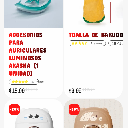
ACCESORIOS
TOALLA DE BAKUGO
PARA
10PULG
3 reviews
AURICULARES
LUMINOSOS
AKASHA (1
UNIDAD)
25 reviews
$15.99
$9.99
Precio
Precio
$24.99
Precio
Precio
$12.49
de
habitual
de
habitual
oferta
oferta
-20%
-20%