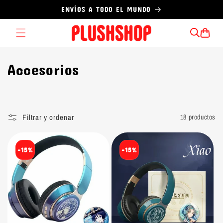
Ir
ENVÍOS A TODO EL MUNDO
directamente
al contenido
Carrito
C
Accesorios
o
l
Filtrar y ordenar
18 productos
e
c
-15%
-15%
c
i
ó