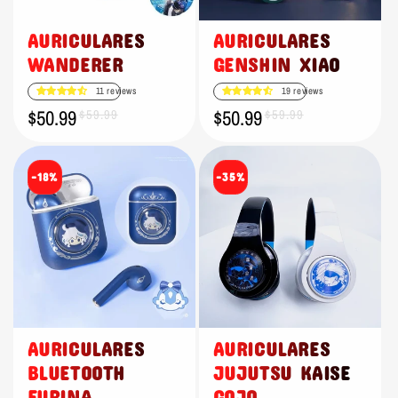
n
:
AURICULARES
AURICULARES
WANDERER
GENSHIN XIAO
11 reviews
19 reviews
$50.99
$50.99
Precio
Precio
$59.99
Precio
Precio
$59.99
de
habitual
de
habitual
oferta
oferta
-18%
-35%
AURICULARES
AURICULARES
BLUETOOTH
JUJUTSU KAISE
FURINA
GOJO