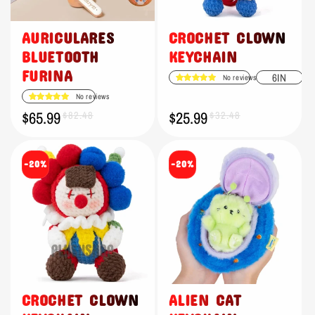
AURICULARES
CROCHET CLOWN
BLUETOOTH
KEYCHAIN
FURINA
6IN
No reviews
No reviews
$65.99
$25.99
Precio
Precio
$82.48
Precio
Precio
$32.48
de
habitual
de
habitual
oferta
oferta
-20%
-20%
CROCHET CLOWN
ALIEN CAT