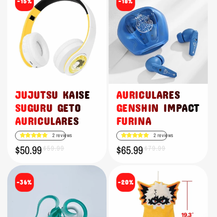
-15%
-18%
JUJUTSU KAISE
AURICULARES
SUGURU GETO
GENSHIN IMPACT
AURICULARES
FURINA
2 reviews
2 reviews
$50.99
$65.99
Precio
Precio
$59.99
Precio
Precio
$79.99
de
habitual
de
habitual
oferta
oferta
-36%
-20%