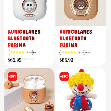
AURICULARES
AURICULARES
BLUETOOTH
BLUETOOTH
FURINA
FURINA
1 review
No reviews
$65.99
$65.99
Precio
Precio
$82.48
Precio
Precio
$82.48
de
habitual
de
habitual
oferta
oferta
-20%
-20%