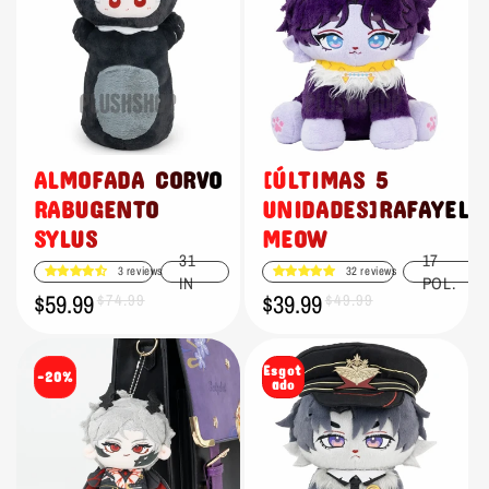
ALMOFADA CORVO
[ÚLTIMAS 5
RABUGENTO
UNIDADES]RAFAYEL
SYLUS
MEOW
31
17
3 reviews
32 reviews
IN
POL.
$59.99
$39.99
Preço
Preço
$74.99
Preço
Preço
$49.99
promocional
normal
promocional
normal
Esgot
-20%
ado