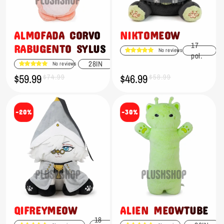
ALMOFADA CORVO
NIKTOMEOW
17
RABUGENTO SYLUS
No reviews
pol.
28IN
No reviews
$59.99
$46.99
Preço
Preço
$74.99
Preço
Preço
$58.99
promocional
normal
promocional
normal
-20%
-30%
QIFREYMEOW
ALIEN MEOWTUBE
18