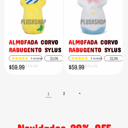
ALMOFADA CORVO
ALMOFADA CORVO
RABUGENTO SYLUS
RABUGENTO SYLUS
31IN
31IN
4 reviews
3 reviews
$59.99
$59.99
Preço
Preço
$74.99
Preço
Preço
$74.99
promocional
normal
promocional
normal
1
2