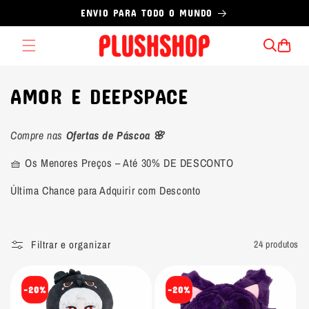
Pular
ENVIO PARA TODO O MUNDO
para o
conteúdo
Carrinho
C
AMOR E DEEPSPACE
o
Compre nas
Ofertas de Páscoa 🌸
l
🧺 Os Menores Preços – Até 30% DE DESCONTO
e
Última Chance para Adquirir com Desconto
ç
ã
Filtrar e organizar
24 produtos
o
:
-20%
-20%