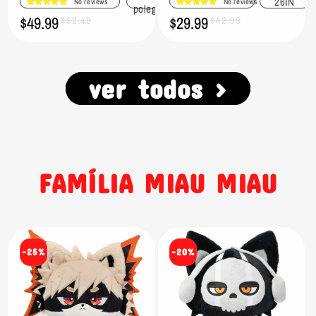
26IN
No reviews
No reviews
polegadas
$49.99
$29.99
Preço
Preço
$62.48
Preço
Preço
$42.99
promocional
normal
promocional
normal
ver todos >
FAMÍLIA MIAU MIAU
-25%
-20%