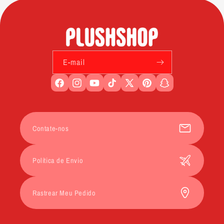
E-mail
Facebook
Instagram
YouTube
TikTok
X
Pinterest
Snapchat
(Twitter)
Contate-nos
Política de Envio
Rastrear Meu Pedido