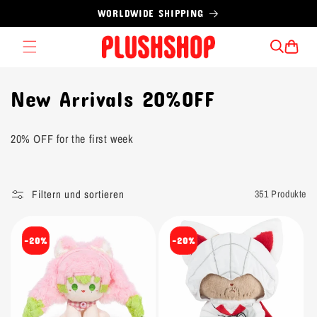
Direkt
WORLDWIDE SHIPPING
zum
Inhalt
Warenkorb
K
New Arrivals 20%OFF
a
20% OFF for the first week
t
e
Filtern und sortieren
351 Produkte
g
o
-20%
-20%
r
i