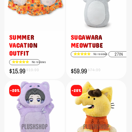
SUMMER
SUGAWARA
VACATION
MEOWTUBE
OUTFIT
27IN
No reviews
No reviews
$15.99
$59.99
Verkaufspreis
Normaler
$19.99
Verkaufspreis
Normaler
$74.99
Preis
Preis
-20%
-20%