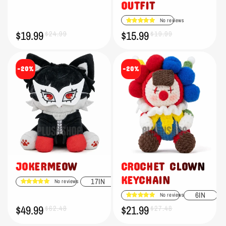
OUTFIT
No reviews
$19.99
$15.99
Verkaufspreis
Normaler
$24.99
Verkaufspreis
Normaler
$19.99
Preis
Preis
-20%
-20%
JOKERMEOW
CROCHET CLOWN
KEYCHAIN
17IN
No reviews
6IN
No reviews
$49.99
$21.99
Verkaufspreis
Normaler
$62.48
Verkaufspreis
Normaler
$27.48
Preis
Preis