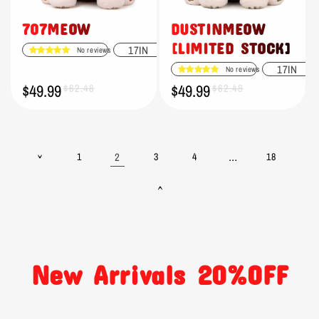
707MEOW
DUSTINMEOW
[LIMITED STOCK]
17IN
No reviews
17IN
No reviews
$49.99
$49.99
Verkaufspreis
Normaler
$62.48
Verkaufspreis
Normaler
$62.48
Preis
Preis
2
…
1
3
4
18
New Arrivals 20%OFF