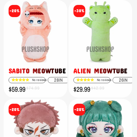
-20%
-30%
SABITO MEOWTUBE
ALIEN MEOWTUBE
28IN
26IN
No reviews
No reviews
$59.99
$29.99
Verkaufspreis
Normaler
$74.99
Verkaufspreis
Normaler
$42.99
Preis
Preis
-20%
-20%