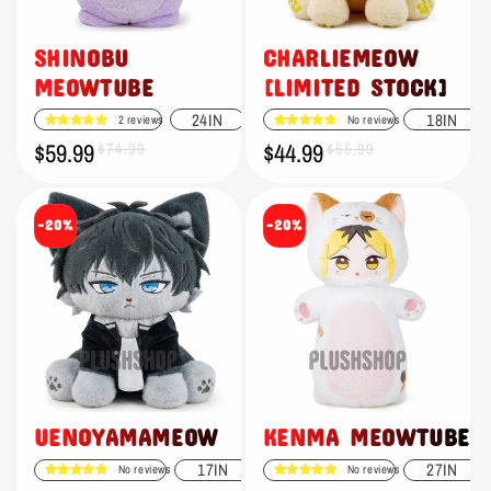
SHINOBU
CHARLIEMEOW
MEOWTUBE
[LIMITED STOCK]
24IN
18IN
2 reviews
No reviews
$59.99
$44.99
Verkaufspreis
Normaler
$74.99
Verkaufspreis
Normaler
$55.99
Preis
Preis
-20%
-20%
UENOYAMAMEOW
KENMA MEOWTUBE
17IN
27IN
No reviews
No reviews