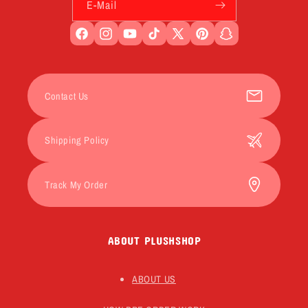
E-Mail
Facebook
Instagram
YouTube
TikTok
X
Pinterest
Snapchat
(Twitter)
Contact Us
Shipping Policy
Track My Order
ABOUT PLUSHSHOP
ABOUT US