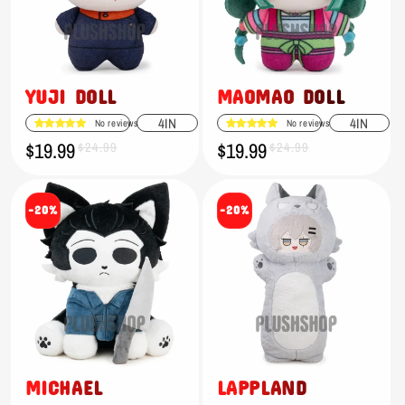
YUJI DOLL
MAOMAO DOLL
4IN
4IN
No reviews
No reviews
$19.99
$19.99
Verkaufspreis
Normaler
$24.99
Verkaufspreis
Normaler
$24.99
Preis
Preis
-20%
-20%
MICHAEL
LAPPLAND