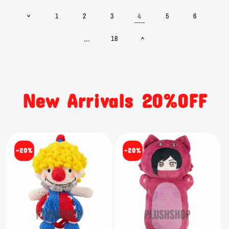
4
1
2
3
5
6
…
18
New Arrivals 20%OFF
-20%
-20%