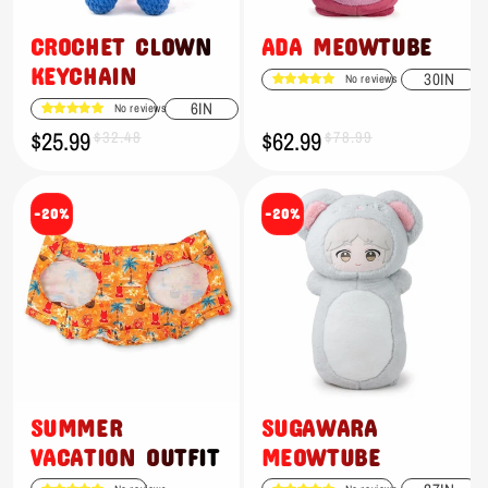
CROCHET CLOWN
ADA MEOWTUBE
KEYCHAIN
30IN
No reviews
6IN
No reviews
$25.99
$62.99
Prix
Prix
$32.48
Prix
Prix
$78.99
promotionnel
habituel
promotionnel
habituel
-20%
-20%
SUMMER
SUGAWARA
VACATION OUTFIT
MEOWTUBE