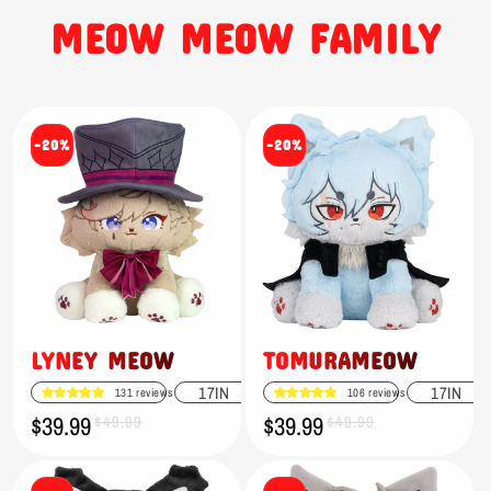
MEOW MEOW FAMILY
-20%
-20%
LYNEY MEOW
TOMURAMEOW
17IN
17IN
131 reviews
106 reviews
$39.99
$39.99
Prix
Prix
$49.99
Prix
Prix
$49.99
promotionnel
habituel
promotionnel
habituel