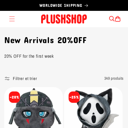
et
WORLDWIDE SHIPPING
passer
au
contenu
Panier
C
New Arrivals 20%OFF
o
20% OFF for the first week
l
l
Filtrer et trier
349 produits
e
c
-20%
-25%
t
i